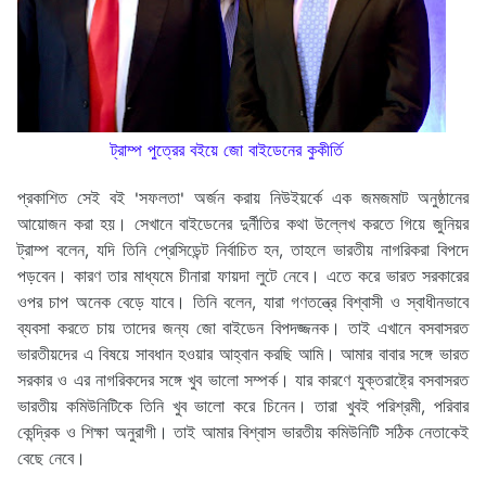
ট্রাম্প পুত্রের বইয়ে জো বাইডেনের কুকীর্তি
প্রকাশিত সেই বই 'সফলতা' অর্জন করায় নিউইয়র্কে এক জমজমাট অনুষ্ঠানের
আয়োজন করা হয়। সেখানে বাইডেনের দুর্নীতির কথা উল্লেখ করতে গিয়ে জুনিয়র
ট্রাম্প বলেন, যদি তিনি প্রেসিডেন্ট নির্বাচিত হন, তাহলে ভারতীয় নাগরিকরা বিপদে
পড়বেন। কারণ তার মাধ্যমে চীনারা ফায়দা লুটে নেবে। এতে করে ভারত সরকারের
ওপর চাপ অনেক বেড়ে যাবে।
তিনি বলেন, যারা গণতন্ত্রে বিশ্বাসী ও স্বাধীনভাবে
ব্যবসা করতে চায় তাদের জন্য জো বাইডেন বিপদজ্জনক। তাই এখানে বসবাসরত
ভারতীয়দের এ বিষয়ে সাবধান হওয়ার আহ্বান করছি আমি। আমার বাবার সঙ্গে ভারত
সরকার ও এর নাগরিকদের সঙ্গে খুব ভালো সম্পর্ক। যার কারণে যুক্তরাষ্ট্রে বসবাসরত
ভারতীয় কমিউনিটিকে তিনি খুব ভালো করে চিনেন। তারা খুবই পরিশ্রমী, পরিবার
কেন্দ্রিক ও শিক্ষা অনুরাগী। তাই আমার বিশ্বাস ভারতীয় কমিউনিটি সঠিক নেতাকেই
বেছে নেবে।