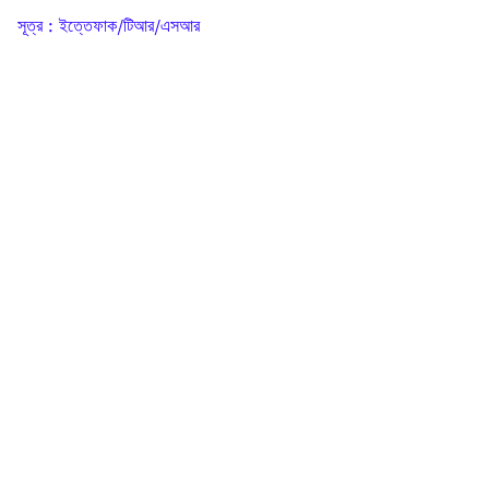
সূত্র :
ইত্তেফাক/টিআর/এসআর